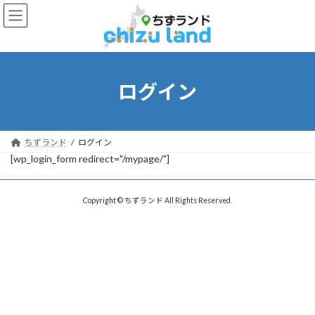
コ
ナ
ン
ビ
テ
ゲ
ン
ー
ツ
シ
へ
ョ
ログイン
ス
ン
キ
に
ッ
移
プ
動
ちずランド
ログイン
[wp_login_form redirect="/mypage/"]
Copyright © ちずランド All Rights Reserved.